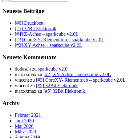
Neueste Beiträge
[#6] Druckbett
[#5] 32Bit Elektronik
[#4] Z-Achse – sparkcube v2.0L
[#3] CoreXY- Riementrieb – sparkcube v2.0L
[#2] XY-Achse – sparkcube v2.0L
Neueste Kommentare
dodasch
zu
sparkcube v2.0
maxxxmax
zu
[#2] XY-Achse – sparkcube v2.0L
vincent
zu
[#3] CoreXY- Riementrieb – sparkcube v2.0L
vincent
zu
[#5] 32Bit Elektronik
maxxxmax
zu
[#5] 32Bit Elektronik
Archiv
Februar 2021
Juni 2020
Mai 2020
März 2020
August 2019