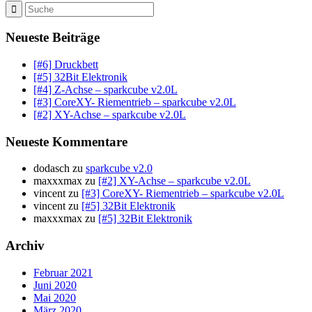
Neueste Beiträge
[#6] Druckbett
[#5] 32Bit Elektronik
[#4] Z-Achse – sparkcube v2.0L
[#3] CoreXY- Riementrieb – sparkcube v2.0L
[#2] XY-Achse – sparkcube v2.0L
Neueste Kommentare
dodasch
zu
sparkcube v2.0
maxxxmax
zu
[#2] XY-Achse – sparkcube v2.0L
vincent
zu
[#3] CoreXY- Riementrieb – sparkcube v2.0L
vincent
zu
[#5] 32Bit Elektronik
maxxxmax
zu
[#5] 32Bit Elektronik
Archiv
Februar 2021
Juni 2020
Mai 2020
März 2020