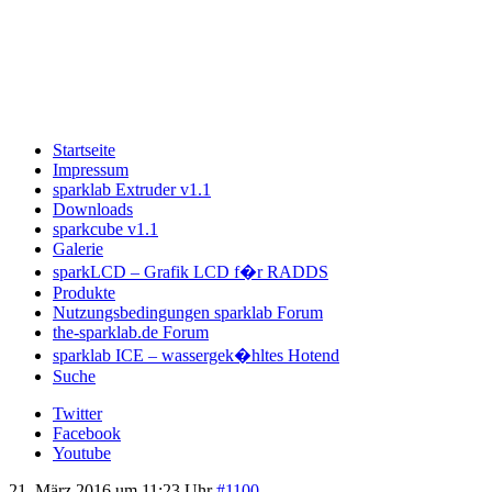
Startseite
Impressum
sparklab Extruder v1.1
Downloads
sparkcube v1.1
Galerie
sparkLCD – Grafik LCD f�r RADDS
Produkte
Nutzungsbedingungen sparklab Forum
the-sparklab.de Forum
sparklab ICE – wassergek�hltes Hotend
Suche
Twitter
Facebook
Youtube
21. März 2016 um 11:23 Uhr
#1100