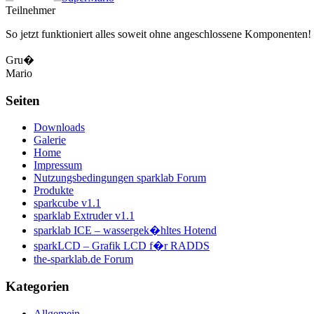
Teilnehmer
So jetzt funktioniert alles soweit ohne angeschlossene Komponenten! 
Gru�
Mario
Seiten
Downloads
Galerie
Home
Impressum
Nutzungsbedingungen sparklab Forum
Produkte
sparkcube v1.1
sparklab Extruder v1.1
sparklab ICE – wassergek�hltes Hotend
sparkLCD – Grafik LCD f�r RADDS
the-sparklab.de Forum
Kategorien
Allgemein