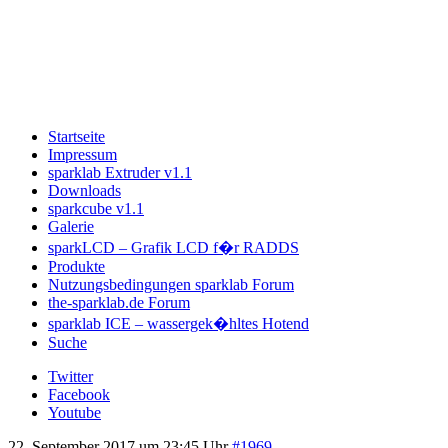
Startseite
Impressum
sparklab Extruder v1.1
Downloads
sparkcube v1.1
Galerie
sparkLCD – Grafik LCD f�r RADDS
Produkte
Nutzungsbedingungen sparklab Forum
the-sparklab.de Forum
sparklab ICE – wassergek�hltes Hotend
Suche
Twitter
Facebook
Youtube
22. September 2017 um 23:45 Uhr
#1969