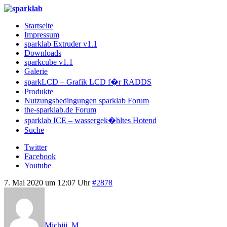
Startseite
Impressum
sparklab Extruder v1.1
Downloads
sparkcube v1.1
Galerie
sparkLCD – Grafik LCD f�r RADDS
Produkte
Nutzungsbedingungen sparklab Forum
the-sparklab.de Forum
sparklab ICE – wassergek�hltes Hotend
Suche
Twitter
Facebook
Youtube
7. Mai 2020 um 12:07 Uhr
#2878
Michiii_M