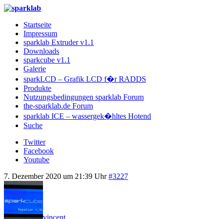
Startseite
Impressum
sparklab Extruder v1.1
Downloads
sparkcube v1.1
Galerie
sparkLCD – Grafik LCD f�r RADDS
Produkte
Nutzungsbedingungen sparklab Forum
the-sparklab.de Forum
sparklab ICE – wassergek�hltes Hotend
Suche
Twitter
Facebook
Youtube
7. Dezember 2020 um 21:39 Uhr
#3227
vincent