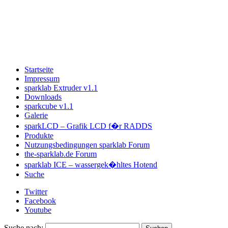
Startseite
Impressum
sparklab Extruder v1.1
Downloads
sparkcube v1.1
Galerie
sparkLCD – Grafik LCD f�r RADDS
Produkte
Nutzungsbedingungen sparklab Forum
the-sparklab.de Forum
sparklab ICE – wassergek�hltes Hotend
Suche
Twitter
Facebook
Youtube
Suche nach: