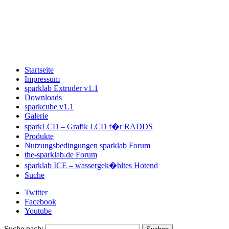
Startseite
Impressum
sparklab Extruder v1.1
Downloads
sparkcube v1.1
Galerie
sparkLCD – Grafik LCD f�r RADDS
Produkte
Nutzungsbedingungen sparklab Forum
the-sparklab.de Forum
sparklab ICE – wassergek�hltes Hotend
Suche
Twitter
Facebook
Youtube
Suche nach: