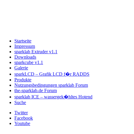
Startseite
Impressum
sparklab Extruder v1.1
Downloads
sparkcube v1.1
Galerie
sparkLCD – Grafik LCD f�r RADDS
Produkte
Nutzungsbedingungen sparklab Forum
the-sparklab.de Forum
sparklab ICE – wassergek�hltes Hotend
Suche
Twitter
Facebook
Youtube