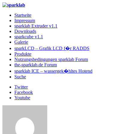
Startseite
Impressum
sparklab Extruder v1.1
Downloads
sparkcube v1.1
Galerie
sparkLCD – Grafik LCD f�r RADDS
Produkte
Nutzungsbedingungen sparklab Forum
the-sparklab.de Forum
sparklab ICE – wassergek�hltes Hotend
Suche
Twitter
Facebook
Youtube