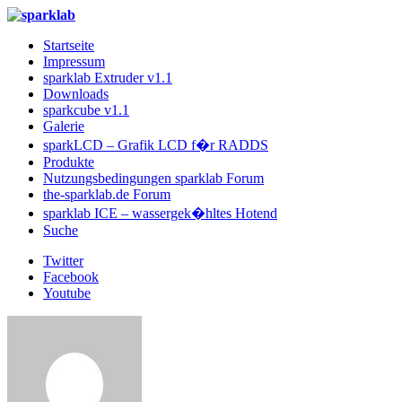
Startseite
Impressum
sparklab Extruder v1.1
Downloads
sparkcube v1.1
Galerie
sparkLCD – Grafik LCD f�r RADDS
Produkte
Nutzungsbedingungen sparklab Forum
the-sparklab.de Forum
sparklab ICE – wassergek�hltes Hotend
Suche
Twitter
Facebook
Youtube