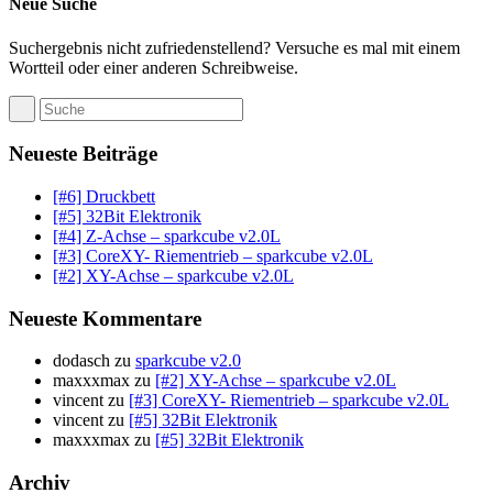
Neue Suche
Suchergebnis nicht zufriedenstellend? Versuche es mal mit einem
Wortteil oder einer anderen Schreibweise.
Neueste Beiträge
[#6] Druckbett
[#5] 32Bit Elektronik
[#4] Z-Achse – sparkcube v2.0L
[#3] CoreXY- Riementrieb – sparkcube v2.0L
[#2] XY-Achse – sparkcube v2.0L
Neueste Kommentare
dodasch
zu
sparkcube v2.0
maxxxmax
zu
[#2] XY-Achse – sparkcube v2.0L
vincent
zu
[#3] CoreXY- Riementrieb – sparkcube v2.0L
vincent
zu
[#5] 32Bit Elektronik
maxxxmax
zu
[#5] 32Bit Elektronik
Archiv