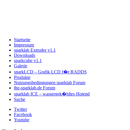
Startseite
Impressum
sparklab Extruder v1.1
Downloads
sparkcube v1.1
Galerie
sparkLCD – Grafik LCD f�r RADDS
Produkte
Nutzungsbedingungen sparklab Forum
the-sparklab.de Forum
sparklab ICE – wassergek�hltes Hotend
Suche
Twitter
Facebook
Youtube