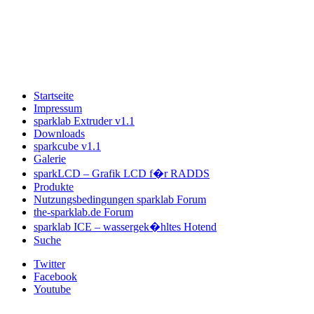
Startseite
Impressum
sparklab Extruder v1.1
Downloads
sparkcube v1.1
Galerie
sparkLCD – Grafik LCD f�r RADDS
Produkte
Nutzungsbedingungen sparklab Forum
the-sparklab.de Forum
sparklab ICE – wassergek�hltes Hotend
Suche
Twitter
Facebook
Youtube